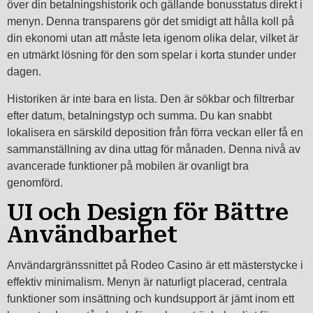
över din betalningshistorik och gällande bonusstatus direkt i
menyn. Denna transparens gör det smidigt att hålla koll på
din ekonomi utan att måste leta igenom olika delar, vilket är
en utmärkt lösning för den som spelar i korta stunder under
dagen.
Historiken är inte bara en lista. Den är sökbar och filtrerbar
efter datum, betalningstyp och summa. Du kan snabbt
lokalisera en särskild deposition från förra veckan eller få en
sammanställning av dina uttag för månaden. Denna nivå av
avancerade funktioner på mobilen är ovanligt bra
genomförd.
UI och Design för Bättre
Användbarhet
Användargränssnittet på Rodeo Casino är ett mästerstycke i
effektiv minimalism. Menyn är naturligt placerad, centrala
funktioner som insättning och kundsupport är jämt inom ett