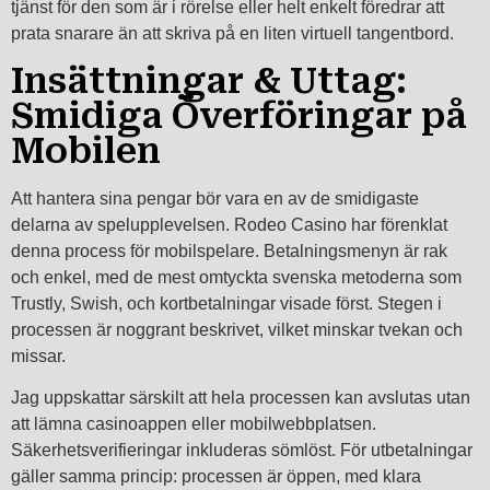
tjänst för den som är i rörelse eller helt enkelt föredrar att
prata snarare än att skriva på en liten virtuell tangentbord.
Insättningar & Uttag:
Smidiga Överföringar på
Mobilen
Att hantera sina pengar bör vara en av de smidigaste
delarna av spelupplevelsen. Rodeo Casino har förenklat
denna process för mobilspelare. Betalningsmenyn är rak
och enkel, med de mest omtyckta svenska metoderna som
Trustly, Swish, och kortbetalningar visade först. Stegen i
processen är noggrant beskrivet, vilket minskar tvekan och
missar.
Jag uppskattar särskilt att hela processen kan avslutas utan
att lämna casinoappen eller mobilwebbplatsen.
Säkerhetsverifieringar inkluderas sömlöst. För utbetalningar
gäller samma princip: processen är öppen, med klara