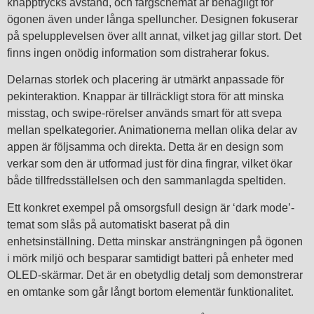
knapptrycks avstånd, och färgschemat är behagligt för
ögonen även under långa spelluncher. Designen fokuserar
på spelupplevelsen över allt annat, vilket jag gillar stort. Det
finns ingen onödig information som distraherar fokus.
Delarnas storlek och placering är utmärkt anpassade för
pekinteraktion. Knappar är tillräckligt stora för att minska
misstag, och swipe-rörelser används smart för att svepa
mellan spelkategorier. Animationerna mellan olika delar av
appen är följsamma och direkta. Detta är en design som
verkar som den är utformad just för dina fingrar, vilket ökar
både tillfredsställelsen och den sammanlagda speltiden.
Ett konkret exempel på omsorgsfull design är ‘dark mode’-
temat som slås på automatiskt baserat på din
enhetsinställning. Detta minskar ansträngningen på ögonen
i mörk miljö och besparar samtidigt batteri på enheter med
OLED-skärmar. Det är en obetydlig detalj som demonstrerar
en omtanke som går långt bortom elementär funktionalitet.