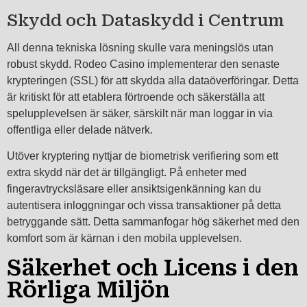
Skydd och Dataskydd i Centrum
All denna tekniska lösning skulle vara meningslös utan
robust skydd. Rodeo Casino implementerar den senaste
krypteringen (SSL) för att skydda alla dataöverföringar. Detta
är kritiskt för att etablera förtroende och säkerställa att
spelupplevelsen är säker, särskilt när man loggar in via
offentliga eller delade nätverk.
Utöver kryptering nyttjar de biometrisk verifiering som ett
extra skydd när det är tillgängligt. På enheter med
fingeravtrycksläsare eller ansiktsigenkänning kan du
autentisera inloggningar och vissa transaktioner på detta
betryggande sätt. Detta sammanfogar hög säkerhet med den
komfort som är kärnan i den mobila upplevelsen.
Säkerhet och Licens i den
Rörliga Miljön