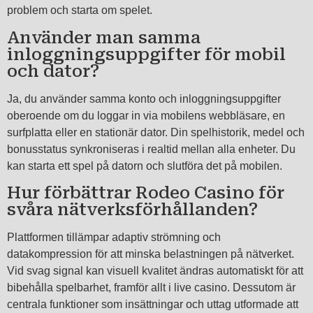
problem och starta om spelet.
Använder man samma
inloggningsuppgifter för mobil
och dator?
Ja, du använder samma konto och inloggningsuppgifter
oberoende om du loggar in via mobilens webbläsare, en
surfplatta eller en stationär dator. Din spelhistorik, medel och
bonusstatus synkroniseras i realtid mellan alla enheter. Du
kan starta ett spel på datorn och slutföra det på mobilen.
Hur förbättrar Rodeo Casino för
svåra nätverksförhållanden?
Plattformen tillämpar adaptiv strömning och
datakompression för att minska belastningen på nätverket.
Vid svag signal kan visuell kvalitet ändras automatiskt för att
bibehålla spelbarhet, framför allt i live casino. Dessutom är
centrala funktioner som insättningar och uttag utformade att