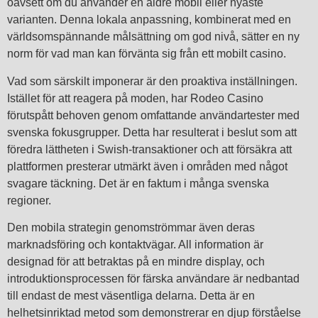
oavsett om du använder en äldre mobil eller nyaste
varianten. Denna lokala anpassning, kombinerat med en
världsomspännande målsättning om god nivå, sätter en ny
norm för vad man kan förvänta sig från ett mobilt casino.
Vad som särskilt imponerar är den proaktiva inställningen.
Istället för att reagera på moden, har Rodeo Casino
förutspått behoven genom omfattande användartester med
svenska fokusgrupper. Detta har resulterat i beslut som att
föredra lättheten i Swish-transaktioner och att försäkra att
plattformen presterar utmärkt även i områden med något
svagare täckning. Det är en faktum i många svenska
regioner.
Den mobila strategin genomströmmar även deras
marknadsföring och kontaktvägar. All information är
designad för att betraktas på en mindre display, och
introduktionsprocessen för färska användare är nedbantad
till endast de mest väsentliga delarna. Detta är en
helhetsinriktad metod som demonstrerar en djup förståelse