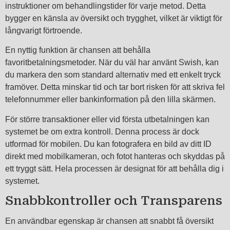
instruktioner om behandlingstider för varje metod. Detta
bygger en känsla av översikt och trygghet, vilket är viktigt för
långvarigt förtroende.
En nyttig funktion är chansen att behålla
favoritbetalningsmetoder. När du väl har använt Swish, kan
du markera den som standard alternativ med ett enkelt tryck
framöver. Detta minskar tid och tar bort risken för att skriva fel
telefonnummer eller bankinformation på den lilla skärmen.
För större transaktioner eller vid första utbetalningen kan
systemet be om extra kontroll. Denna process är dock
utformad för mobilen. Du kan fotografera en bild av ditt ID
direkt med mobilkameran, och fotot hanteras och skyddas på
ett tryggt sätt. Hela processen är designat för att behålla dig i
systemet.
Snabbkontroller och Transparens
En användbar egenskap är chansen att snabbt få översikt