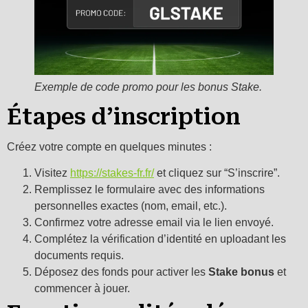
Exemple de code promo pour les bonus Stake.
Étapes d’inscription
Créez votre compte en quelques minutes :
Visitez
https://stakes-fr.fr/
et cliquez sur “S’inscrire”.
Remplissez le formulaire avec des informations
personnelles exactes (nom, email, etc.).
Confirmez votre adresse email via le lien envoyé.
Complétez la vérification d’identité en uploadant les
documents requis.
Déposez des fonds pour activer les
Stake bonus
et
commencer à jouer.