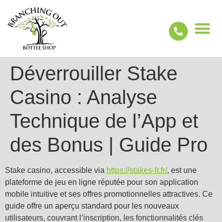
Déverrouiller Stake
Casino : Analyse
Technique de l’App et
des Bonus | Guide Pro
Stake casino, accessible via
https://stakes-fr.fr/
, est une
plateforme de jeu en ligne réputée pour son application
mobile intuitive et ses offres promotionnelles attractives. Ce
guide offre un aperçu standard pour les nouveaux
utilisateurs, couvrant l’inscription, les fonctionnalités clés