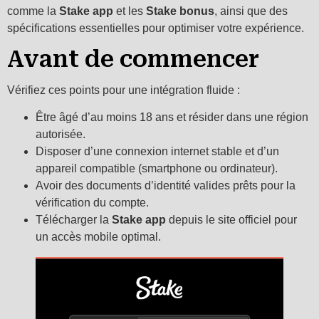
comme la
Stake app
et les
Stake bonus
, ainsi que des
spécifications essentielles pour optimiser votre expérience.
Avant de commencer
Vérifiez ces points pour une intégration fluide :
Être âgé d’au moins 18 ans et résider dans une région
autorisée.
Disposer d’une connexion internet stable et d’un
appareil compatible (smartphone ou ordinateur).
Avoir des documents d’identité valides prêts pour la
vérification du compte.
Télécharger la
Stake app
depuis le site officiel pour
un accès mobile optimal.