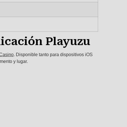
icación Playuzu
Casino
. Disponible tanto para dispositivos iOS
mento y lugar.