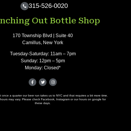
315-526-0020
nching Out Bottle Shop
170 Township Blvd | Suite 40
Camillus, New York
Tuesday-Saturday: 11am – 7pm
Sunday: 12pm – 5pm
Monday: Closed*
t once a quarter our beer run takes us to NYC and that requires a bit more time.
 hours may vary. Please check Facebook, Instagram or our hours on google for
these days.