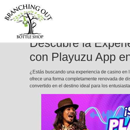
Descubre la Experi
con Playuzu App en
¿Estás buscando una experiencia de casino en 
ofrece una forma completamente renovada de disf
convertido en el destino ideal para los entusiasta