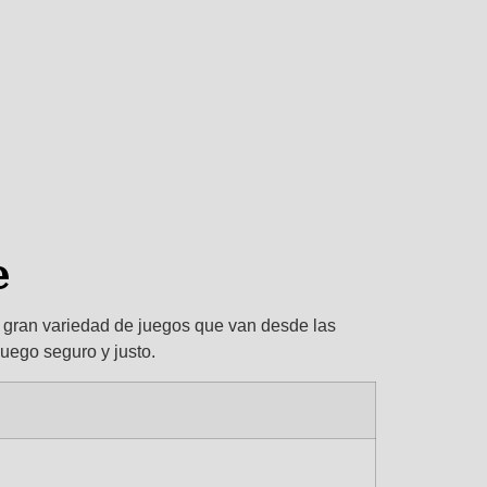
e
a gran variedad de juegos que van desde las
juego seguro y justo.