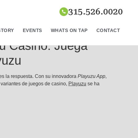
315.526.0020
STORY
EVENTS
WHATS ON TAP
CONTACT
zu Casino: Juega
yuzu
es la respuesta. Con su innovadora
Playuzu App
,
 variantes de juegos de casino,
Playuzu
se ha