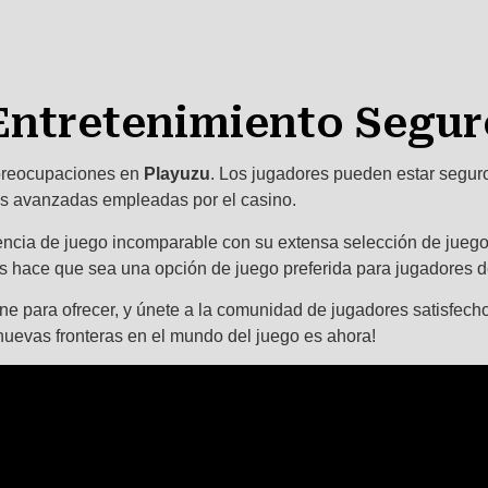
Entretenimiento Segur
s preocupaciones en
Playuzu
. Los jugadores pueden estar seguro
as avanzadas empleadas por el casino.
encia de juego incomparable con su extensa selección de juego
 hace que sea una opción de juego preferida para jugadores de
ne para ofrecer, y únete a la comunidad de jugadores satisfech
nuevas fronteras en el mundo del juego es ahora!