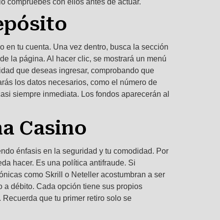
lo compruebes con ellos antes de actuar.
epósito
o en tu cuenta. Una vez dentro, busca la sección
de la página. Al hacer clic, se mostrará un menú
ntidad que deseas ingresar, comprobando que
onarás los datos necesarios, como el número de
 casi siempre inmediata. Los fondos aparecerán al
na Casino
endo énfasis en la seguridad y tu comodidad. Por
da hacer. Es una política antifraude. Si
trónicas como Skrill o Neteller acostumbran a ser
olo a débito. Cada opción tiene sus propios
 Recuerda que tu primer retiro solo se