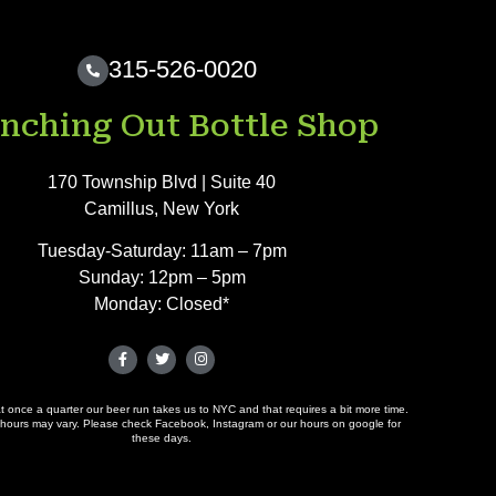
315-526-0020
nching Out Bottle Shop
170 Township Blvd | Suite 40
Camillus, New York
Tuesday-Saturday: 11am – 7pm
Sunday: 12pm – 5pm
Monday: Closed*
t once a quarter our beer run takes us to NYC and that requires a bit more time.
 hours may vary. Please check Facebook, Instagram or our hours on google for
these days.