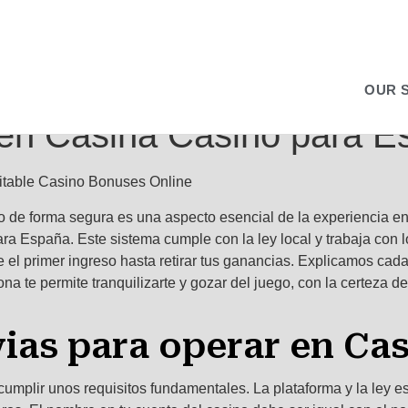
OUR 
s en Casina Casino para 
ro de forma segura es una aspecto esencial de la experiencia e
ara España. Este sistema cumple con la ley local y trabaja con
e el primer ingreso hasta retirar tus ganancias. Explicamos cad
ona te permite tranquilizarte y gozar del juego, con la certeza d
ias para operar en Ca
umplir unos requisitos fundamentales. La plataforma y la ley e