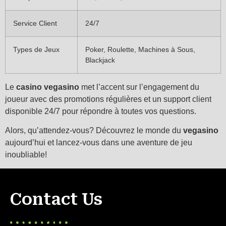
Service Client
24/7
Types de Jeux
Poker, Roulette, Machines à Sous,
Blackjack
Le
casino vegasino
met l’accent sur l’engagement du
joueur avec des promotions régulières et un support client
disponible 24/7 pour répondre à toutes vos questions.
Alors, qu’attendez-vous? Découvrez le monde du
vegasino
aujourd’hui et lancez-vous dans une aventure de jeu
inoubliable!
Contact Us