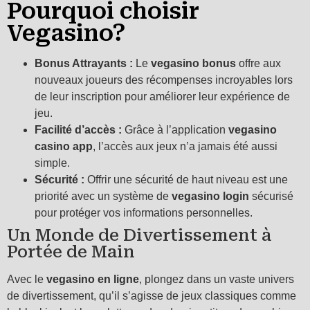
Pourquoi choisir
Vegasino?
Bonus Attrayants :
Le
vegasino bonus
offre aux
nouveaux joueurs des récompenses incroyables lors
de leur inscription pour améliorer leur expérience de
jeu.
Facilité d’accès :
Grâce à l’application
vegasino
casino app
, l’accès aux jeux n’a jamais été aussi
simple.
Sécurité :
Offrir une sécurité de haut niveau est une
priorité avec un système de
vegasino login
sécurisé
pour protéger vos informations personnelles.
Un Monde de Divertissement à
Portée de Main
Avec le
vegasino en ligne
, plongez dans un vaste univers
de divertissement, qu’il s’agisse de jeux classiques comme