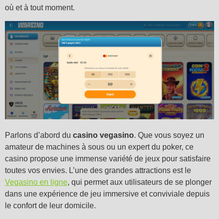
où et à tout moment.
Parlons d’abord du
casino vegasino
. Que vous soyez un
amateur de machines à sous ou un expert du poker, ce
casino propose une immense variété de jeux pour satisfaire
toutes vos envies. L’une des grandes attractions est le
Vegasino en ligne
, qui permet aux utilisateurs de se plonger
dans une expérience de jeu immersive et conviviale depuis
le confort de leur domicile.