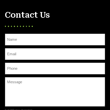
Contact Us
0 of 300 max characters