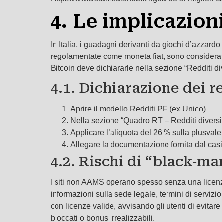
4. Le implicazioni
In Italia, i guadagni derivanti da giochi d’azzar
regolamentate come moneta fiat, sono considerate
Bitcoin deve dichiararle nella sezione “Redditi div
4.1. Dichiarazione dei r
Aprire il modello Redditi PF (ex Unico).
Nella sezione “Quadro RT – Redditi diversi”
Applicare l’aliquota del 26 % sulla plusvale
Allegare la documentazione fornita dal casinò
4.2. Rischi di “black‑m
I siti non AAMS operano spesso senza una licenza
informazioni sulla sede legale, termini di serviz
con licenze valide, avvisando gli utenti di evitar
bloccati o bonus irrealizzabili.