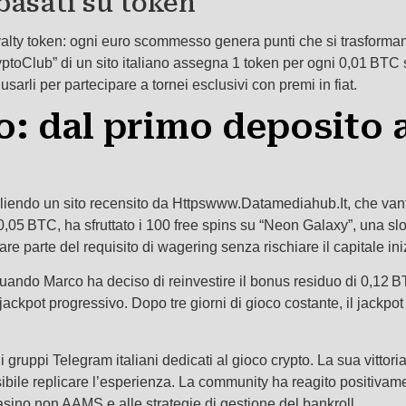
basati su token
oyalty token: ogni euro scommesso genera punti che si trasformano
ryptoClub” di un sito italiano assegna 1 token per ogni 0,01 B
arli per partecipare a tornei esclusivi con premi in fiat.
co: dal primo deposito 
gliendo un sito recensito da Httpswww.Datamediahub.It, che van
05 BTC, ha sfruttato i 100 free spins su “Neon Galaxy”, una slot 
 parte del requisito di wagering senza rischiare il capitale ini
quando Marco ha deciso di reinvestire il bonus residuo di 0,12 
ckpot progressivo. Dopo tre giorni di gioco costante, il jackpot
 gruppi Telegram italiani dedicati al gioco crypto. La sua vittoria 
sibile replicare l’esperienza. La community ha reagito positivam
sino non AAMS e alle strategie di gestione del bankroll.