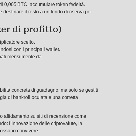
ee di 0,005 BTC, accumulare token fedeltà.
 e destinare il resto a un fondo di riserva per
er di profitto)
plicatore scelto.
ndosi con i principali wallet.
rnati mensilmente da
lità concreta di guadagno, ma solo se gestiti
a di bankroll oculata e una corretta
ndo affidamento su siti di recensione come
do: l’innovazione delle criptovalute, la
 possono convivere.