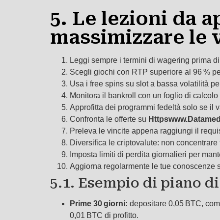
5. Le lezioni da 
massimizzare le 
Leggi sempre i termini di wagering prima di
Scegli giochi con RTP superiore al 96 % per r
Usa i free spins su slot a bassa volatilità p
Monitora il bankroll con un foglio di calcol
Approfitta dei programmi fedeltà solo se il 
Confronta le offerte su
Httpswww.Datamedi
Preleva le vincite appena raggiungi il requis
Diversifica le criptovalute: non concentrare tu
Imposta limiti di perdita giornalieri per man
Aggiorna regolarmente le tue conoscenze sul
5.1. Esempio di piano di
Prime 30 giorni:
depositare 0,05 BTC, comp
0,01 BTC di profitto.