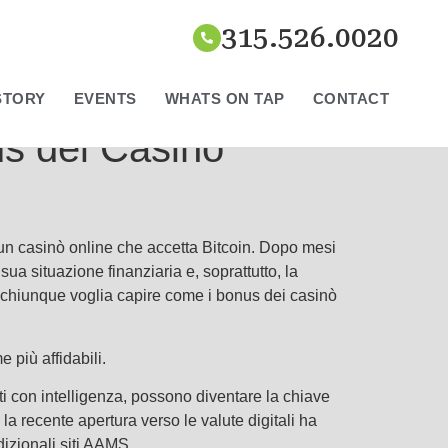
315.526.0020
STORY
EVENTS
WHATS ON TAP
CONTACT
s dei Casinò
n un casinò online che accetta Bitcoin. Dopo mesi
a situazione finanziaria e, soprattutto, la
r chiunque voglia capire come i bonus dei casinò
e più affidabili.
titi con intelligenza, possono diventare la chiave
 la recente apertura verso le valute digitali ha
dizionali siti AAMS.