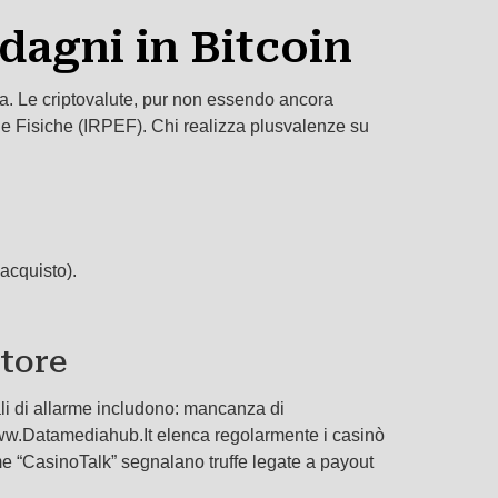
adagni in Bitcoin
ica. Le criptovalute, pur non essendo ancora
ne Fisiche (IRPEF). Chi realizza plusvalenze su
acquisto).
atore
li di allarme includono: mancanza di
pswww.Datamediahub.It elenca regolarmente i casinò
come “CasinoTalk” segnalano truffe legate a payout