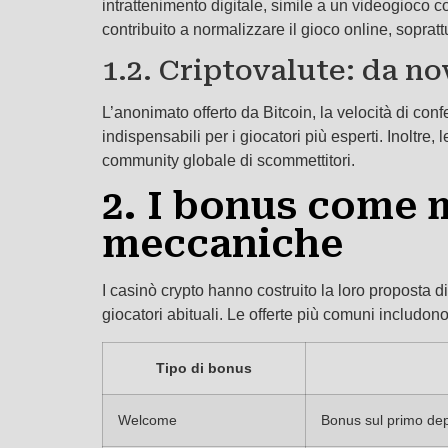
intrattenimento digitale, simile a un videogioco c
contribuito a normalizzare il gioco online, soprattu
1.2. Criptovalute: da no
L’anonimato offerto da Bitcoin, la velocità di conf
indispensabili per i giocatori più esperti. Inoltre
community globale di scommettitori.
2. I bonus come m
meccaniche
I casinò crypto hanno costruito la loro proposta d
giocatori abituali. Le offerte più comuni includono
Tipo di bonus
Welcome
Bonus sul primo dep