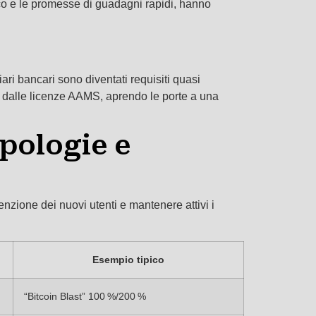
nico e le promesse di guadagni rapidi, hanno
ari bancari sono diventati requisiti quasi
osti dalle licenze AAMS, aprendo le porte a una
ipologie e
enzione dei nuovi utenti e mantenere attivi i
Esempio tipico
“Bitcoin Blast” 100 %/200 %