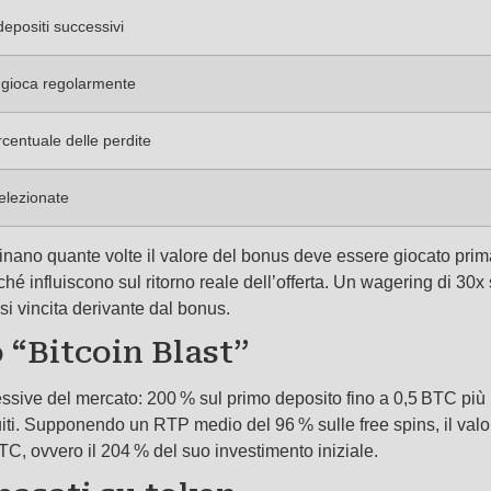
depositi successivi
i gioca regolarmente
centuale delle perdite
selezionate
no quante volte il valore del bonus deve essere giocato prima di
rché influiscono sul ritorno reale dell’offerta. Un wagering di 3
si vincita derivante dal bonus.
 “Bitcoin Blast”
ressive del mercato: 200 % sul primo deposito fino a 0,5 BTC pi
atuiti. Supponendo un RTP medio del 96 % sulle free spins, il val
TC, ovvero il 204 % del suo investimento iniziale.