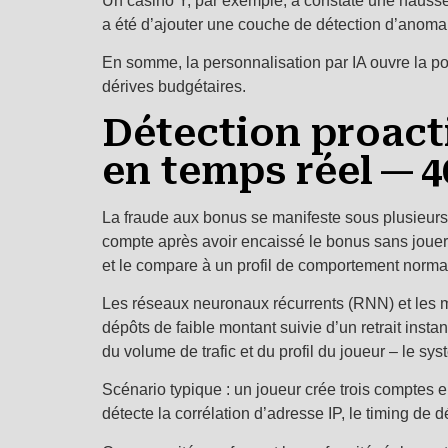
Un casino Y, par exemple, a constaté une hausse
a été d’ajouter une couche de détection d’anomal
En somme, la personnalisation par IA ouvre la po
dérives budgétaires.
Détection proacti
en temps réel — 
La fraude aux bonus se manifeste sous plusieurs 
compte après avoir encaissé le bonus sans jouer
et le compare à un profil de comportement norma
Les réseaux neuronaux récurrents (RNN) et les m
dépôts de faible montant suivie d’un retrait ins
du volume de trafic et du profil du joueur – le s
Scénario typique : un joueur crée trois comptes 
détecte la corrélation d’adresse IP, le timing de