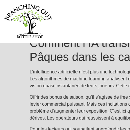
Comment l’IA trans
Pâques dans les c
L’intelligence artificielle n’est plus une technol
Les algorithmes de machine learning analysent de
vision quasi instantanée de leurs joueurs. Cette
Offrir des bonus de saison, qu’il s’agisse de fr
levier commercial puissant. Mais ces incitations c
problème d’augmenter leur exposition. C’est ici q
dérives. Les opérateurs qui réussissent à équilib
Pour les lecteurs qui souhaitent approfondir les m