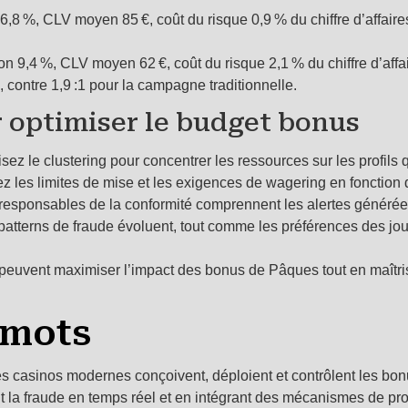
,8 %, CLV moyen 85 €, coût du risque 0,9 % du chiffre d’affaire
 9,4 %, CLV moyen 62 €, coût du risque 2,1 % du chiffre d’affaire
 contre 1,9 :1 pour la campagne traditionnelle.
optimiser le budget bonus
lisez le clustering pour concentrer les ressources sur les profils 
z les limites de mise et les exigences de wagering en fonction
esponsables de la conformité comprennent les alertes générées pa
atterns de fraude évoluent, tout comme les préférences des joue
peuvent maximiser l’impact des bonus de Pâques tout en maîtris
 mots
ont les casinos modernes conçoivent, déploient et contrôlent les
nt la fraude en temps réel et en intégrant des mécanismes de pro