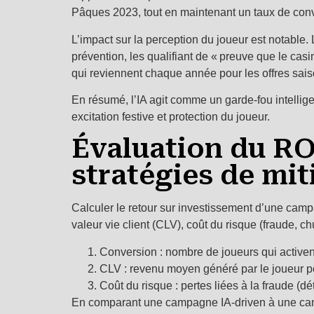
Pâques 2023, tout en maintenant un taux de conv
L’impact sur la perception du joueur est notabl
prévention, les qualifiant de « preuve que le casi
qui reviennent chaque année pour les offres sais
En résumé, l’IA agit comme un garde‑fou intelligen
excitation festive et protection du joueur.
Évaluation du RO
stratégies de mit
Calculer le retour sur investissement d’une cam
valeur vie client (CLV), coût du risque (fraude, ch
Conversion : nombre de joueurs qui activen
CLV : revenu moyen généré par le joueur pe
Coût du risque : pertes liées à la fraude (dét
En comparant une campagne IA‑driven à une campa