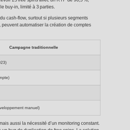
 buy‑in, limité à 3 parties.
 du cash‑flow, surtout si plusieurs segments
s, peuvent automatiser la création de comptes
Campagne traditionnelle
023)
ompte)
éveloppement manuel)
ais aussi la nécessité d’un monitoring constant.