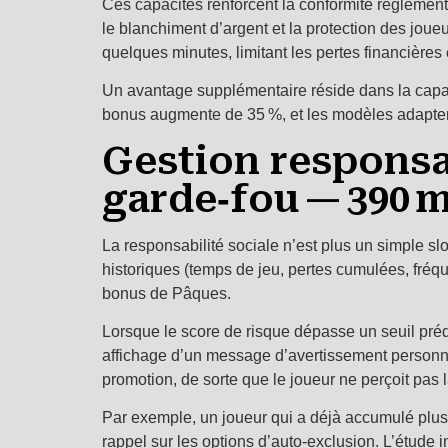
Ces capacités renforcent la conformité réglementa
le blanchiment d’argent et la protection des joue
quelques minutes, limitant les pertes financières 
Un avantage supplémentaire réside dans la capaci
bonus augmente de 35 %, et les modèles adaptent l
Gestion responsa
garde‑fou — 390 
La responsabilité sociale n’est plus un simple sl
historiques (temps de jeu, pertes cumulées, fré
bonus de Pâques.
Lorsque le score de risque dépasse un seuil préd
affichage d’un message d’avertissement personnal
promotion, de sorte que le joueur ne perçoit p
Par exemple, un joueur qui a déjà accumulé plus d
rappel sur les options d’auto‑exclusion. L’étud