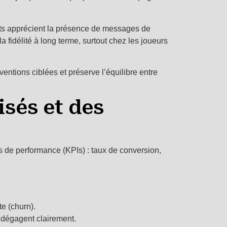
ants apprécient la présence de messages de
a fidélité à long terme, surtout chez les joueurs
ventions ciblées et préserve l’équilibre entre
sés et des
s de performance (KPIs) : taux de conversion,
te (churn).
 dégagent clairement.