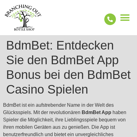
BdmBet: Entdecken
Sie den BdmBet App
Bonus bei den BdmBet
Casino Spielen
BdmBet ist ein aufstrebender Name in der Welt des
Glücksspiels. Mit der revolutionären
BdmBet App
haben
Spieler die Möglichkeit, ihre Lieblingsspiele bequem von
ihren mobilen Geräten aus zu genießen. Die App ist
benutzerfreundlich und bietet ein unvergleichliches