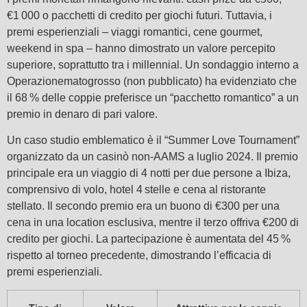
€1 000 o pacchetti di credito per giochi futuri. Tuttavia, i
premi esperienziali – viaggi romantici, cene gourmet,
weekend in spa – hanno dimostrato un valore percepito
superiore, soprattutto tra i millennial. Un sondaggio interno a
Operazionematogrosso (non pubblicato) ha evidenziato che
il 68 % delle coppie preferisce un “pacchetto romantico” a un
premio in denaro di pari valore.
Un caso studio emblematico è il “Summer Love Tournament”
organizzato da un casinò non‑AAMS a luglio 2024. Il premio
principale era un viaggio di 4 notti per due persone a Ibiza,
comprensivo di volo, hotel 4 stelle e cena al ristorante
stellato. Il secondo premio era un buono di €300 per una
cena in una location esclusiva, mentre il terzo offriva €200 di
credito per giochi. La partecipazione è aumentata del 45 %
rispetto al torneo precedente, dimostrando l’efficacia di
premi esperienziali.