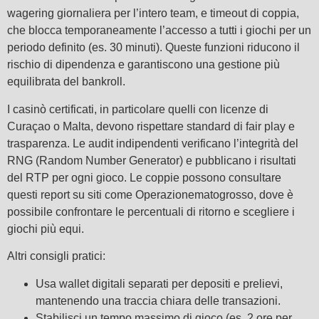
wagering giornaliera per l’intero team, e timeout di coppia,
che blocca temporaneamente l’accesso a tutti i giochi per un
periodo definito (es. 30 minuti). Queste funzioni riducono il
rischio di dipendenza e garantiscono una gestione più
equilibrata del bankroll.
I casinò certificati, in particolare quelli con licenze di
Curaçao o Malta, devono rispettare standard di fair play e
trasparenza. Le audit indipendenti verificano l’integrità del
RNG (Random Number Generator) e pubblicano i risultati
del RTP per ogni gioco. Le coppie possono consultare
questi report su siti come Operazionematogrosso, dove è
possibile confrontare le percentuali di ritorno e scegliere i
giochi più equi.
Altri consigli pratici:
Usa wallet digitali separati per depositi e prelievi,
mantenendo una traccia chiara delle transazioni.
Stabilisci un tempo massimo di gioco (es. 2 ore per