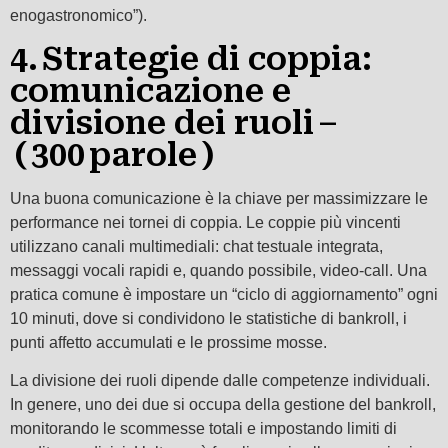
enogastronomico”).
4. Strategie di coppia:
comunicazione e
divisione dei ruoli –
( 300 parole )
Una buona comunicazione è la chiave per massimizzare le
performance nei tornei di coppia. Le coppie più vincenti
utilizzano canali multimediali: chat testuale integrata,
messaggi vocali rapidi e, quando possibile, video‑call. Una
pratica comune è impostare un “ciclo di aggiornamento” ogni
10 minuti, dove si condividono le statistiche di bankroll, i
punti affetto accumulati e le prossime mosse.
La divisione dei ruoli dipende dalle competenze individuali.
In genere, uno dei due si occupa della gestione del bankroll,
monitorando le scommesse totali e impostando limiti di