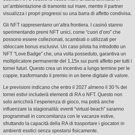
un’ambientazione di tramonto sul mare, mentre il partner
visualizza i propri progressi su una barra di affetto condivisa.
Gli NFT rappresentano un’altra frontiera. I casinò stanno
sperimentando premi NFT unici, come “cuori d’oro” che
possono essere collezionati, scambiati o utilizzati per
sbloccare bonus esclusivi. Un caso pilota ha introdotto un
NFT “Love Badge” che, una volta posseduto, garantiva un
moltiplicatore permanente del 1,15x sui punti affetto per tutti i
tornei futuri. Questo crea un incentivo a lungo termine per le
coppie, trasformando il premio in un bene digitale di valore.
Le previsioni indicano che entro il 2027 almeno il 30 % dei
tornei estivi includerà elementi di RA o NFT. Questo non
solo arricchirà l’esperienza di gioco, ma potrà anche
influenzare la stagionalità: eventi “virtual‑beach” saranno
programmati in concomitanza con le vacanze estive,
sfruttando la capacità della RA di trasportare i giocatori in
ambienti esotici senza spostarsi fisicamente.