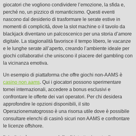
giocatori che vogliono condividere l’emozione, la sfida e,
perché no, un pizzico di romanticismo. Questi eventi
nascono dal desiderio di trasformare le serate estive in
momenti di complicità, dove la slot machine o il tavolo da
blackjack diventano un palcoscenico per una storia d’amore
digitale. La stagionalità favorisce il tempo libero, le vacanze
e le lunghe serate all’aperto, creando l’ambiente ideale per
giochi collaborativi che uniscono il piacere del gambling con
la vicinanza emotiva.
Un esempio di piattaforma che offre giochi non‑AAMS è
casino non aams
. Qui i giocatori possono sperimentare
tornei internazionali, accedere a bonus esclusivi e
confrontare le offerte dei vari operatori. Per chi desidera
approfondire le opzioni disponibili, il sito
Operazionematogrosso è una risorsa utile dove è possibile
consultare elenchi di casinò sicuri non AAMS e confrontare
le licenze offshore.