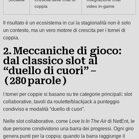
coppia
video in‑game
Il risultato è un ecosistema in cui la stagionalità non è solo
un contesto, ma un vero motore di crescita per i tornei di
coppia.
2. Meccaniche di gioco:
dal classico slot al
“duello di cuori” –
( 280 parole )
I tornei per coppie si basano su tre categorie principali: slot
collaborative, tavoli da roulette/blackjack a punteggio
condiviso e modalità “duello di cuori”.
Nelle slot collaborative, come
Love Is In The Air
di NetEnt, le
due persone condividono una barra dei progressi. Ogni giro
genera punti per la coppia; quando la barra raggiunge il