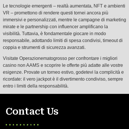
Le tecnologie emergenti – realtà aumentata, NFT e ambienti
VR – promettono di rendere questi tornei ancora più
immersivi e personalizzati, mentre le campagne di marketing
mirate e le partnership con influencer amplificano la
visibilità. Tuttavia, è fondamentale giocare in modo
responsabile, adottando limiti di spesa condivisi, timeout di
coppia e strumenti di sicurezza avanzati.
Visitate Operazionematogrosso per confrontare i migliori
casino non AAMS e scoprire le offerte più adatte alle vostre
esigenze. Provate un torneo estivo, godetevi la complicità e
ricordate: il vero jackpot è il divertimento condiviso, sempre
entro i limiti della responsabilità.
Contact Us