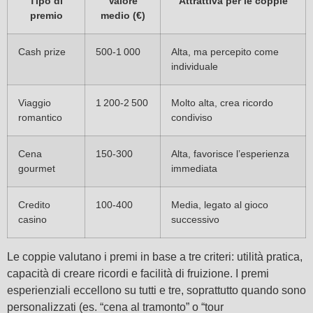
Tipo di
Valore
Attrattiva per le coppie
premio
medio (€)
Cash prize
500‑1 000
Alta, ma percepito come
individuale
Viaggio
1 200‑2 500
Molto alta, crea ricordo
romantico
condiviso
Cena
150‑300
Alta, favorisce l’esperienza
gourmet
immediata
Credito
100‑400
Media, legato al gioco
casino
successivo
Le coppie valutano i premi in base a tre criteri: utilità pratica,
capacità di creare ricordi e facilità di fruizione. I premi
esperienziali eccellono su tutti e tre, soprattutto quando sono
personalizzati (es. “cena al tramonto” o “tour