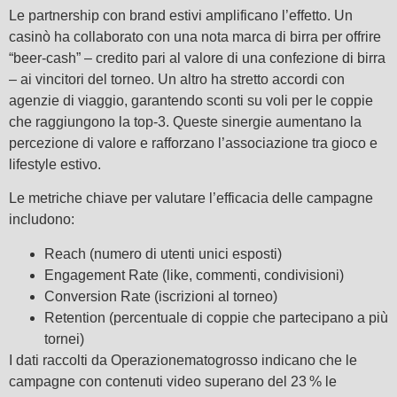
Le partnership con brand estivi amplificano l’effetto. Un
casinò ha collaborato con una nota marca di birra per offrire
“beer‑cash” – credito pari al valore di una confezione di birra
– ai vincitori del torneo. Un altro ha stretto accordi con
agenzie di viaggio, garantendo sconti su voli per le coppie
che raggiungono la top‑3. Queste sinergie aumentano la
percezione di valore e rafforzano l’associazione tra gioco e
lifestyle estivo.
Le metriche chiave per valutare l’efficacia delle campagne
includono:
Reach (numero di utenti unici esposti)
Engagement Rate (like, commenti, condivisioni)
Conversion Rate (iscrizioni al torneo)
Retention (percentuale di coppie che partecipano a più
tornei)
I dati raccolti da Operazionematogrosso indicano che le
campagne con contenuti video superano del 23 % le