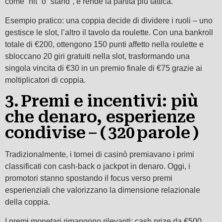
come “hit” o “stand”, e rende la partita più tattica.
Esempio pratico: una coppia decide di dividere i ruoli – uno
gestisce le slot, l’altro il tavolo da roulette. Con una bankroll
totale di €200, ottengono 150 punti affetto nella roulette e
sbloccano 20 giri gratuiti nella slot, trasformando una
singola vincita di €30 in un premio finale di €75 grazie ai
moltiplicatori di coppia.
3. Premi e incentivi: più
che denaro, esperienze
condivise – ( 320 parole )
Tradizionalmente, i tornei di casinò premiavano i primi
classificati con cash‑back o jackpot in denaro. Oggi, i
promotori stanno spostando il focus verso premi
esperienziali che valorizzano la dimensione relazionale
della coppia.
I premi monetari rimangono rilevanti: cash prize da €500,