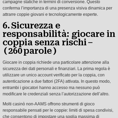
campagne statiche in termini di conversione. Questo
conferma l’importanza di una presenza visiva dinamica per
attrarre coppie giovani e tecnologicamente esperte.
6. Sicurezza e
responsabilità: giocare in
coppia senza rischi –
( 260 parole )
Giocare in coppia richiede una particolare attenzione alla
sicurezza dei dati personali e finanziari. La prima regola è
utilizzare un unico account verificato per la coppia, con
autenticazione a due fattori (2FA) attivata. In questo modo,
entrambi i giocatori hanno accesso ma nessuno può
modificare le credenziali senza l’autorizzazione dell’altro.
Molti casinò non‑AAMS offrono strumenti di gioco
responsabile pensati per le coppie: limiti di spesa condivisi,
che consentono di impostare una soglia massima di