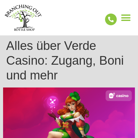
Alles über Verde
Casino: Zugang, Boni
und mehr