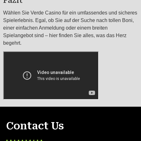
Fazit
Wählen Sie Verde Casino für ein umfassendes und sicheres
Spielerlebnis. Egal, ob Sie auf der Suche nach tollen Boni,
einer einfachen Anmeldung oder einem breiten
Spielangebot sind – hier finden Sie alles, was das Herz
begehrt.
Contact Us