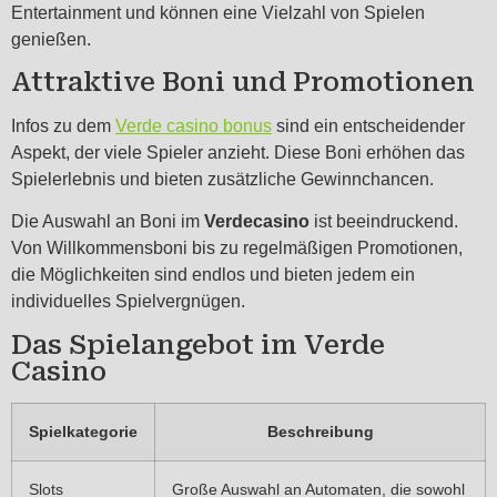
Entertainment und können eine Vielzahl von Spielen
genießen.
Attraktive Boni und Promotionen
Infos zu dem
Verde casino bonus
sind ein entscheidender
Aspekt, der viele Spieler anzieht. Diese Boni erhöhen das
Spielerlebnis und bieten zusätzliche Gewinnchancen.
Die Auswahl an Boni im
Verdecasino
ist beeindruckend.
Von Willkommensboni bis zu regelmäßigen Promotionen,
die Möglichkeiten sind endlos und bieten jedem ein
individuelles Spielvergnügen.
Das Spielangebot im Verde
Casino
Spielkategorie
Beschreibung
Slots
Große Auswahl an Automaten, die sowohl