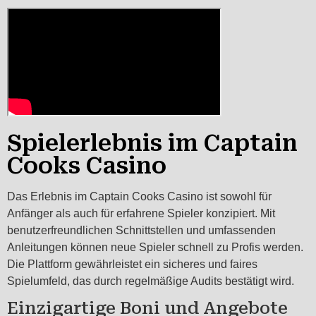
Spielerlebnis im Captain
Cooks Casino
Das Erlebnis im Captain Cooks Casino ist sowohl für
Anfänger als auch für erfahrene Spieler konzipiert. Mit
benutzerfreundlichen Schnittstellen und umfassenden
Anleitungen können neue Spieler schnell zu Profis werden.
Die Plattform gewährleistet ein sicheres und faires
Spielumfeld, das durch regelmäßige Audits bestätigt wird.
Einzigartige Boni und Angebote