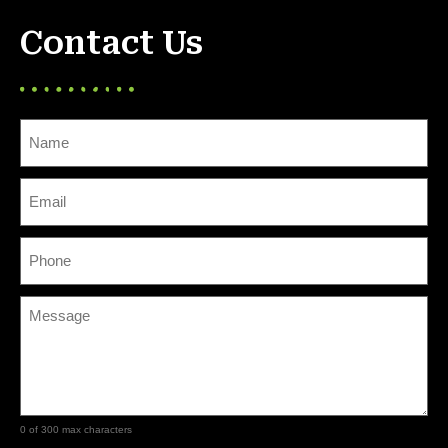
Contact Us
0 of 300 max characters