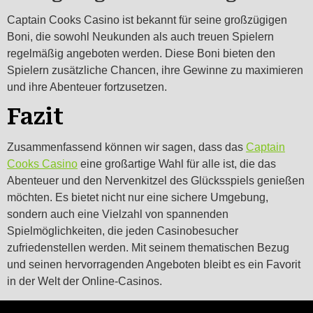
Captain Cooks Casino ist bekannt für seine großzügigen
Boni, die sowohl Neukunden als auch treuen Spielern
regelmäßig angeboten werden. Diese Boni bieten den
Spielern zusätzliche Chancen, ihre Gewinne zu maximieren
und ihre Abenteuer fortzusetzen.
Fazit
Zusammenfassend können wir sagen, dass das
Captain
Cooks Casino
eine großartige Wahl für alle ist, die das
Abenteuer und den Nervenkitzel des Glücksspiels genießen
möchten. Es bietet nicht nur eine sichere Umgebung,
sondern auch eine Vielzahl von spannenden
Spielmöglichkeiten, die jeden Casinobesucher
zufriedenstellen werden. Mit seinem thematischen Bezug
und seinen hervorragenden Angeboten bleibt es ein Favorit
in der Welt der Online-Casinos.