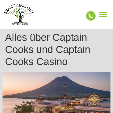
Alles über Captain
Cooks und Captain
Cooks Casino