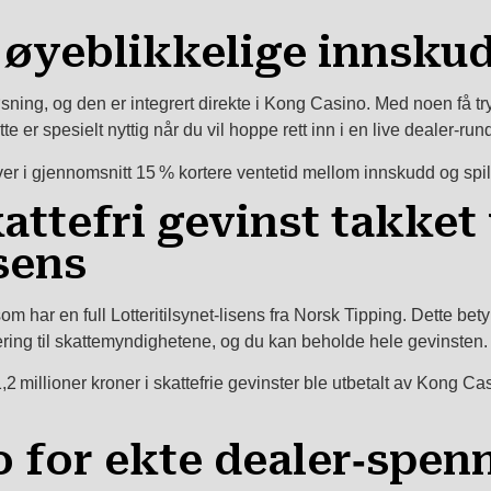
r øyeblikkelige innsku
ing, og den er integrert direkte i Kong Casino. Med noen få tr
er spesielt nyttig når du vil hoppe rett inn i en live dealer‑rund
er i gjennomsnitt 15 % kortere ventetid mellom innskudd og spill
kattefri gevinst takket
isens
har en full Lotteritilsynet‑lisens fra Norsk Tipping. Dette betyr a
ering til skattemyndighetene, og du kan beholde hele gevinsten.
,2 millioner kroner i skattefrie gevinster ble utbetalt av Kong C
no for ekte dealer‑spen