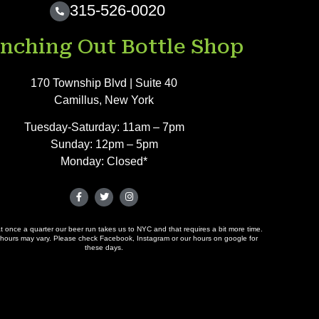
315-526-0020
nching Out Bottle Shop
170 Township Blvd | Suite 40
Camillus, New York
Tuesday-Saturday: 11am – 7pm
Sunday: 12pm – 5pm
Monday: Closed*
t once a quarter our beer run takes us to NYC and that requires a bit more time.
 hours may vary. Please check Facebook, Instagram or our hours on google for
these days.