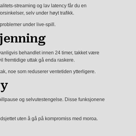
litets‑streaming og lav latency får du en
rsinkelser, selv under høyt trafikk.
 problemer under live‑spill.
kjenning
vanligvis behandlet innen 24 timer, takket være
l fremtidige uttak gå enda raskere.
ak, noe som reduserer ventetiden ytterligere.
øy
spillpause og selvutestengelse. Disse funksjonene
lbudsjettet uten å gå på kompromiss med moroa.