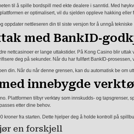
en til å spille bordspill med ekte dealere i sanntid. Med høykva
ttformen er optimalisert, vil du sjelden oppleve hakking eller fo
og oppdater nettleseren din til siste versjon for å unngå tekniske
uttak med BankID‑god
re nettcasinoer er lange uttakstider. På Kong Casino blir uttak 
fisere deg på sekunder. Når du har fullført BankID‑prosessen, vi
oen din. Når du når denne grensen, kan du automatisk be om utt
ig med innebygde verkt
sino. Plattformen tilbyr verktøy som innskudds‑ og tapsgrenser, 
ilpasses etter dine behov.
0 kroner fra starten. Dette hjelper deg å holde kontroll på spil
ør en forskjell