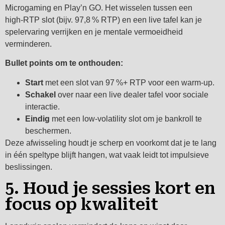
Microgaming en Play’n GO. Het wisselen tussen een
high‑RTP slot (bijv. 97,8 % RTP) en een live tafel kan je
spelervaring verrijken en je mentale vermoeidheid
verminderen.
Bullet points om te onthouden:
Start
met een slot van 97 %+ RTP voor een warm‑up.
Schakel
over naar een live dealer tafel voor sociale
interactie.
Eindig
met een low‑volatility slot om je bankroll te
beschermen.
Deze afwisseling houdt je scherp en voorkomt dat je te lang
in één speltype blijft hangen, wat vaak leidt tot impulsieve
beslissingen.
5. Houd je sessies kort en
focus op kwaliteit