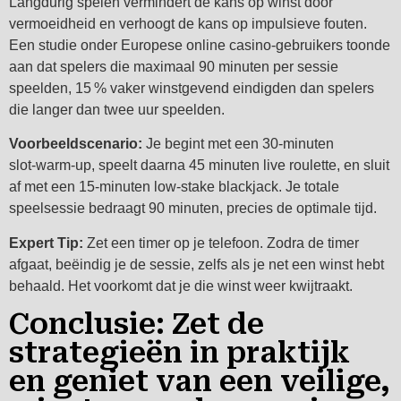
Langdurig spelen vermindert de kans op winst door
vermoeidheid en verhoogt de kans op impulsieve fouten.
Een studie onder Europese online casino‑gebruikers toonde
aan dat spelers die maximaal 90 minuten per sessie
speelden, 15 % vaker winstgevend eindigden dan spelers
die langer dan twee uur speelden.
Voorbeeldscenario:
Je begint met een 30‑minuten
slot‑warm‑up, speelt daarna 45 minuten live roulette, en sluit
af met een 15‑minuten low‑stake blackjack. Je totale
speelsessie bedraagt 90 minuten, precies de optimale tijd.
Expert Tip:
Zet een timer op je telefoon. Zodra de timer
afgaat, beëindig je de sessie, zelfs als je net een winst hebt
behaald. Het voorkomt dat je die winst weer kwijtraakt.
Conclusie: Zet de
strategieën in praktijk
en geniet van een veilige,