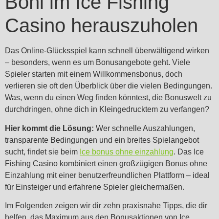
Boni im Ice Fishing
Casino herauszuholen
Das Online‑Glücksspiel kann schnell überwältigend wirken
– besonders, wenn es um Bonusangebote geht. Viele
Spieler starten mit einem Willkommensbonus, doch
verlieren sie oft den Überblick über die vielen Bedingungen.
Was, wenn du einen Weg finden könntest, die Bonuswelt zu
durchdringen, ohne dich in Kleingedrucktem zu verfangen?
Hier kommt die Lösung:
Wer schnelle Auszahlungen,
transparente Bedingungen und ein breites Spielangebot
sucht, findet sie beim
Ice bonus ohne einzahlung
. Das Ice
Fishing Casino kombiniert einen großzügigen Bonus ohne
Einzahlung mit einer benutzerfreundlichen Plattform – ideal
für Einsteiger und erfahrene Spieler gleichermaßen.
Im Folgenden zeigen wir dir zehn praxisnahe Tipps, die dir
helfen, das Maximum aus den Bonusaktionen von Ice