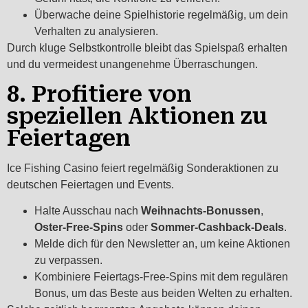
Überwache deine Spielhistorie regelmäßig, um dein
Verhalten zu analysieren.
Durch kluge Selbstkontrolle bleibt das Spielspaß erhalten
und du vermeidest unangenehme Überraschungen.
8. Profitiere von
speziellen Aktionen zu
Feiertagen
Ice Fishing Casino feiert regelmäßig Sonderaktionen zu
deutschen Feiertagen und Events.
Halte Ausschau nach
Weihnachts‑Bonussen
,
Oster‑Free‑Spins
oder
Sommer‑Cashback‑Deals
.
Melde dich für den Newsletter an, um keine Aktionen
zu verpassen.
Kombiniere Feiertags‑Free‑Spins mit dem regulären
Bonus, um das Beste aus beiden Welten zu erhalten.